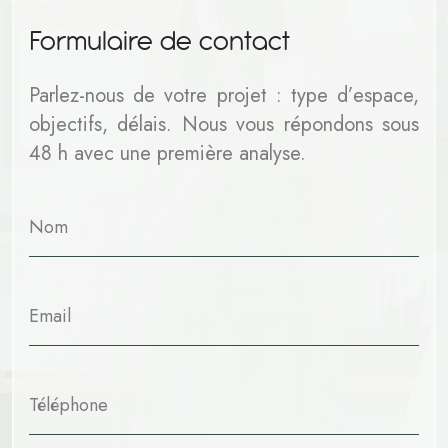
F
o
r
m
u
l
a
i
r
e
d
e
c
o
n
t
a
c
t
Parlez-nous de votre projet : type d’espace,
objectifs, délais. Nous vous répondons sous
48 h avec une première analyse.