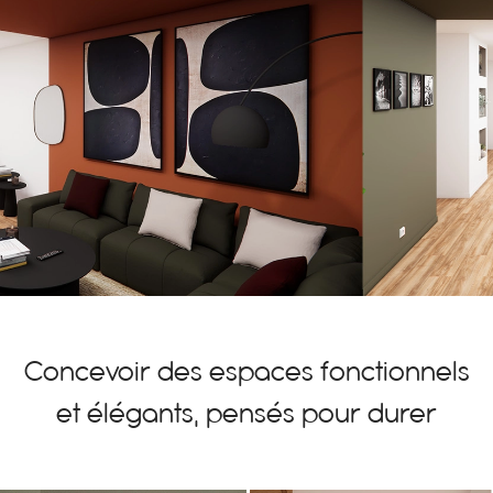
C
o
n
c
e
v
o
i
r
d
e
s
e
s
p
a
c
e
s
f
o
n
c
t
i
o
n
n
e
l
s
e
t
é
l
é
g
a
n
t
s
,
p
e
n
s
é
s
p
o
u
r
d
u
r
e
r