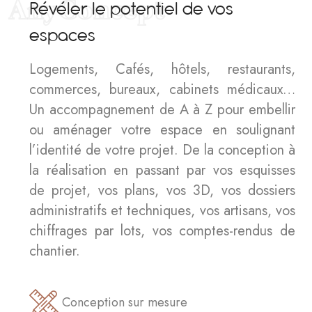
AnyConcept
R
é
v
é
l
e
r
l
e
p
o
t
e
n
t
i
e
l
d
e
v
o
s
e
s
p
a
c
e
s
Logements, Cafés, hôtels, restaurants,
commerces, bureaux, cabinets médicaux…
Un accompagnement de A à Z pour embellir
ou aménager votre espace en soulignant
l’identité de votre projet. De la conception à
la réalisation en passant par vos esquisses
de projet, vos plans, vos 3D, vos dossiers
administratifs et techniques, vos artisans, vos
chiffrages par lots, vos comptes-rendus de
chantier.
Conception sur mesure