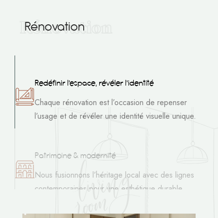
Rénovation
R
é
n
o
v
a
t
i
o
n
Redéfinir l'espace, révéler l'identité
Chaque rénovation est l’occasion de repenser
l’usage et de révéler une identité visuelle unique.
Patrimoine & modernité
Nous fusionnons l’héritage local avec des lignes
contemporaines pour une esthétique durable.