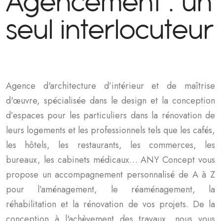
A
g
e
n
c
e
m
e
n
t
:
u
n
s
e
u
l
i
n
t
e
r
l
o
c
u
t
e
u
r
Agence d'architecture d’intérieur et de maîtrise
d'œuvre, spécialisée dans le design et la conception
d’espaces pour les particuliers dans la rénovation de
leurs logements et les professionnels tels que les cafés,
les hôtels, les restaurants, les commerces, les
bureaux, les cabinets médicaux… ANY Concept vous
propose un accompagnement personnalisé de A à Z
pour l’aménagement, le réaménagement, la
réhabilitation et la rénovation de vos projets. De la
conception à l'achèvement des travaux, nous vous