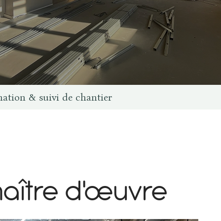
nation & suivi de chantier
m
a
î
t
r
e
d
'
œ
u
v
r
e