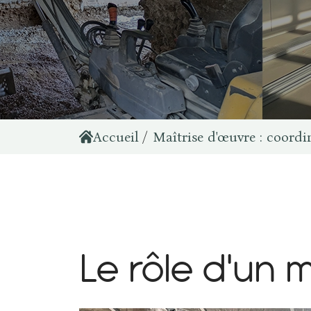
Accueil
Maîtrise d'œuvre : coordi
L
e
r
ô
l
e
d
'
u
n