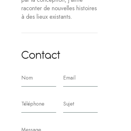
raconter de nouvelles histoires
à des lieux existants.
C
o
n
t
a
c
t