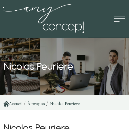
Panneau de gestion des cookies
Nicolas Peuriere
Accueil
À propos
Nicolas Peuriere
N
i
c
o
l
a
s
P
e
u
r
i
e
r
e